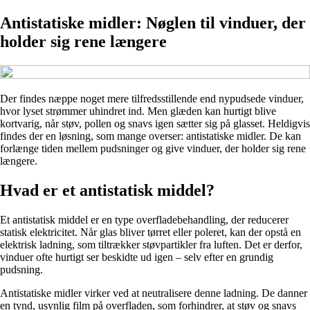
Antistatiske midler: Nøglen til vinduer, der
holder sig rene længere
Der findes næppe noget mere tilfredsstillende end nypudsede vinduer,
hvor lyset strømmer uhindret ind. Men glæden kan hurtigt blive
kortvarig, når støv, pollen og snavs igen sætter sig på glasset. Heldigvis
findes der en løsning, som mange overser: antistatiske midler. De kan
forlænge tiden mellem pudsninger og give vinduer, der holder sig rene
længere.
Hvad er et antistatisk middel?
Et antistatisk middel er en type overfladebehandling, der reducerer
statisk elektricitet. Når glas bliver tørret eller poleret, kan der opstå en
elektrisk ladning, som tiltrækker støvpartikler fra luften. Det er derfor,
vinduer ofte hurtigt ser beskidte ud igen – selv efter en grundig
pudsning.
Antistatiske midler virker ved at neutralisere denne ladning. De danner
en tynd, usynlig film på overfladen, som forhindrer, at støv og snavs