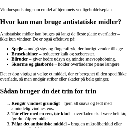
Vinduespudsning som en del af hjemmets vedligeholdelseplan
Hvor kan man bruge antistatiske midler?
Antistatiske midler kan bruges på langt de fleste glatte overflader –
ikke kun vinduer. De er også effektive på:
Spejle
– undgå støv og fingeraftryk, der hurtigt vender tilbage.
Brusekabiner
– reducerer kalk og sæberester.
Bilruder
– giver bedre udsyn og mindre snavsophobning.
Skærme og glasborde
– holder overfladerne pæne længere.
Det er dog vigtigt at vælge et middel, der er beregnet til den specifikke
overflade, så man undgår striber eller skader på belægninger.
Sådan bruger du det trin for trin
Rengør vinduet grundigt
– fjern alt snavs og fedt med
almindelig vinduesrens.
Tør efter med en ren, tør klud
– overfladen skal være helt tør,
før du påfører midlet.
Påfør det antistatiske middel
– brug en mikrofiberklud eller