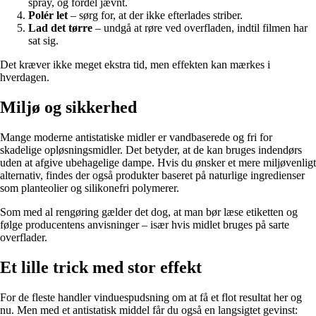
spray, og fordel jævnt.
Polér let
– sørg for, at der ikke efterlades striber.
Lad det tørre
– undgå at røre ved overfladen, indtil filmen har
sat sig.
Det kræver ikke meget ekstra tid, men effekten kan mærkes i
hverdagen.
Miljø og sikkerhed
Mange moderne antistatiske midler er vandbaserede og fri for
skadelige opløsningsmidler. Det betyder, at de kan bruges indendørs
uden at afgive ubehagelige dampe. Hvis du ønsker et mere miljøvenligt
alternativ, findes der også produkter baseret på naturlige ingredienser
som planteolier og silikonefri polymerer.
Som med al rengøring gælder det dog, at man bør læse etiketten og
følge producentens anvisninger – især hvis midlet bruges på sarte
overflader.
Et lille trick med stor effekt
For de fleste handler vinduespudsning om at få et flot resultat her og
nu. Men med et antistatisk middel får du også en langsigtet gevinst: