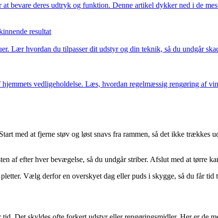
 at bevare deres udtryk og funktion. Denne artikel dykker ned i de mest
kinnende resultat
 Lær hvordan du tilpasser dit udstyr og din teknik, så du undgår skader
f hjemmets vedligeholdelse. Læs, hvordan regelmæssig rengøring af vind
k. Start med at fjerne støv og løst snavs fra rammen, så det ikke trækkes
ten af efter hver bevægelse, så du undgår striber. Afslut med at tørre k
letter. Vælg derfor en overskyet dag eller puds i skygge, så du får tid til
r tid. Det skyldes ofte forkert udstyr eller rengøringsmidler. Her er de