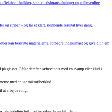
 effektive teknikker, sikkerhedsforanstaltninger og miljøvenlige
 og striber – og får et klart, skinnende resultat hver gang.
uer kan beskytte materialerne, forbedre indeklimaet og give dit hjem
 ud på glasset. Påfør derefter sæbevandet med en svamp eller klud i
anterne med en tør mikrofiberklud.
 at arbejde roligt.
 mest almindelige fejl – og hvordan du undgår dem: