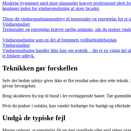
Moderne bygninger med store glaspartier kræver professionel pleje for
løsninger inden for vinduespudsning af store facader.
Tilpas dit vinduespudsningsudstyr til termoruder og energiglas for et s
Vinduespudser
Termoruder og energiglas kræver særlig omtanke, når du pudser vinduer.
Vinduespudsning som en del af hjemmets vedligeholdelseplan
Vinduespudser
Vinduespudsning handler ikke kun om æstetik – det er en vigtig del a
et friskere udtryk.
Teknikken gør forskellen
Selv det bedste udstyr giver ikke et flot resultat uden den rette tekni
jævne bevægelser.
Brug skraberen fra top til bund i let overlappende baner. Tør gummilis
Hvis du pudser i solskin, kan vandet fordampe for hurtigt og efterlade p
Undgå de typiske fejl
Mange oplever, at energiglas får en mat overflade eller små ridser ove