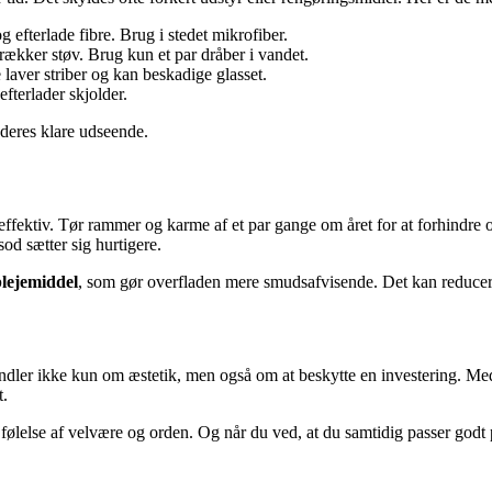
efterlade fibre. Brug i stedet mikrofiber.
rækker støv. Brug kun et par dråber i vandet.
 laver striber og kan beskadige glasset.
 efterlader skjolder.
 deres klare udseende.
fektiv. Tør rammer og karme af et par gange om året for at forhindre op
od sætter sig hurtigere.
plejemiddel
, som gør overfladen mere smudsafvisende. Det kan reducer
andler ikke kun om æstetik, men også om at beskytte en investering. Med
t.
lelse af velvære og orden. Og når du ved, at du samtidig passer godt på d