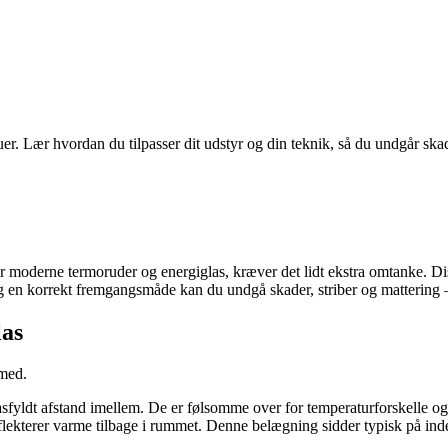
 Lær hvordan du tilpasser dit udstyr og din teknik, så du undgår skader
oderne termoruder og energiglas, kræver det lidt ekstra omtanke. Disse 
 og en korrekt fremgangsmåde kan du undgå skader, striber og mattering – 
las
 med.
r gasfyldt afstand imellem. De er følsomme over for temperaturforskelle o
lekterer varme tilbage i rummet. Denne belægning sidder typisk på inder