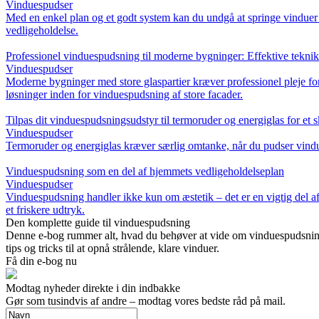
Vinduespudser
Med en enkel plan og et godt system kan du undgå at springe vinduer o
vedligeholdelse.
Professionel vinduespudsning til moderne bygninger: Effektive teknikk
Vinduespudser
Moderne bygninger med store glaspartier kræver professionel pleje for
løsninger inden for vinduespudsning af store facader.
Tilpas dit vinduespudsningsudstyr til termoruder og energiglas for et s
Vinduespudser
Termoruder og energiglas kræver særlig omtanke, når du pudser vinduer.
Vinduespudsning som en del af hjemmets vedligeholdelseplan
Vinduespudser
Vinduespudsning handler ikke kun om æstetik – det er en vigtig del a
et friskere udtryk.
Den komplette guide til vinduespudsning
Denne e-bog rummer alt, hvad du behøver at vide om vinduespudsning, 
tips og tricks til at opnå strålende, klare vinduer.
Få din e-bog nu
Modtag nyheder direkte i din indbakke
Gør som tusindvis af andre – modtag vores bedste råd på mail.