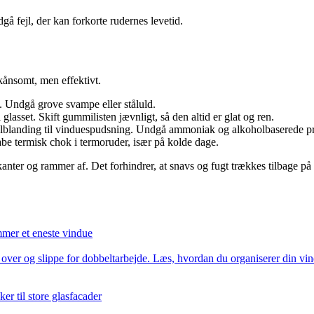
gå fejl, der kan forkorte rudernes levetid.
kånsomt, men effektivt.
se. Undgå grove svampe eller ståluld.
glasset. Skift gummilisten jævnligt, så den altid er glat og ren.
ialblanding til vinduespudsning. Undgå ammoniak og alkoholbaserede p
e termisk chok i termoruder, især på kolde dage.
re kanter og rammer af. Det forhindrer, at snavs og fugt trækkes tilbage på 
mmer et eneste vindue
ver og slippe for dobbeltarbejde. Læs, hvordan du organiserer din vindu
er til store glasfacader