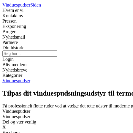
Vinduespudser
Siden
Hvem er vi
Kontakt os
Pressen
Eksponering
Bruger
Nyhedsmail
Partnere
Din historie
Login
Bliv medlem
Nyhedsbreve
Kategorier
Vinduespudser
Tilpas dit vinduespudsningsudstyr til term
Få professionelt flotte ruder ved at vælge det rette udstyr til moderne g
Vinduespudser
Vinduespudser
Del og vær venlig
X
Facebook