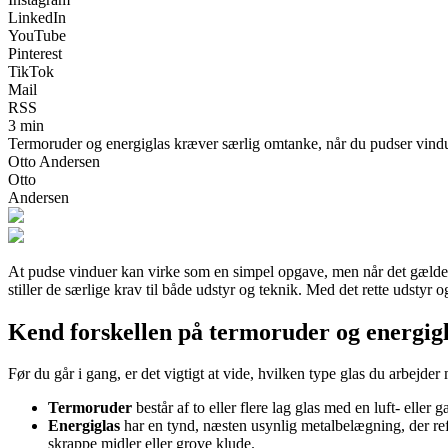
LinkedIn
YouTube
Pinterest
TikTok
Mail
RSS
3 min
Termoruder og energiglas kræver særlig omtanke, når du pudser vinduer.
Otto Andersen
Otto
Andersen
At pudse vinduer kan virke som en simpel opgave, men når det gælder m
stiller de særlige krav til både udstyr og teknik. Med det rette udstyr
Kend forskellen på termoruder og energig
Før du går i gang, er det vigtigt at vide, hvilken type glas du arbejder
Termoruder
består af to eller flere lag glas med en luft- elle
Energiglas
har en tynd, næsten usynlig metalbelægning, der ref
skrappe midler eller grove klude.