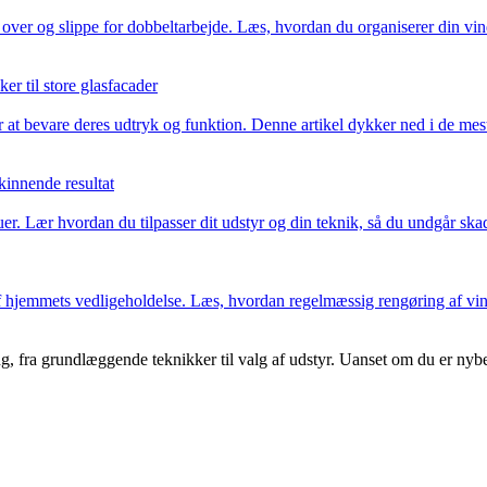
ver og slippe for dobbeltarbejde. Læs, hvordan du organiserer din vindu
er til store glasfacader
 at bevare deres udtryk og funktion. Denne artikel dykker ned i de mest
kinnende resultat
 Lær hvordan du tilpasser dit udstyr og din teknik, så du undgår skader
f hjemmets vedligeholdelse. Læs, hvordan regelmæssig rengøring af vind
fra grundlæggende teknikker til valg af udstyr. Uanset om du er nybegy