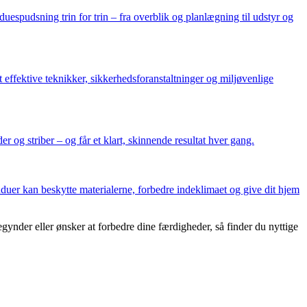
espudsning trin for trin – fra overblik og planlægning til udstyr og
 effektive teknikker, sikkerhedsforanstaltninger og miljøvenlige
 og striber – og får et klart, skinnende resultat hver gang.
uer kan beskytte materialerne, forbedre indeklimaet og give dit hjem
nder eller ønsker at forbedre dine færdigheder, så finder du nyttige