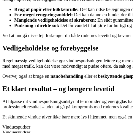
Brug af papir eller køkkenrulle:
Det kan ridse belægningen og 
For meget rengøringsmiddel:
Det kan danne en hinde, der tilt
Manglende vedligeholdelse af skraberen:
En slidt gummiliste
Pudsning i direkte sol:
Det får vandet til at tørre for hurtigt og
Ved at undgå disse fejl forlænger du både rudernes levetid og bevarer
Vedligeholdelse og forebyggelse
Regelmæssig vedligeholdelse gør vinduespudsningen lettere og mere ef
med meget trafik, kan det være nødvendigt at pudse oftere, da salt og s
Overvej også at bruge en
nanobehandling
eller et
beskyttende glas
Et klart resultat – og længere levetid
At tilpasse dit vinduespudsningsudstyr til termoruder og energiglas h
professionelt resultat – uden at gå på kompromis med rudernes kvalite
Et skinnende vindue giver ikke bare mere lys i hjemmet, men også en fø
Vinduespudser
Vinduespudser