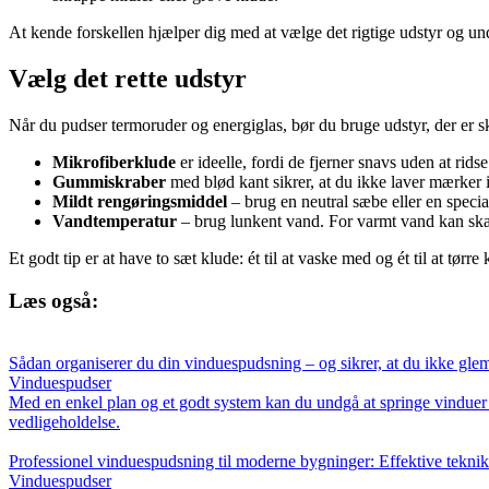
At kende forskellen hjælper dig med at vælge det rigtige udstyr og und
Vælg det rette udstyr
Når du pudser termoruder og energiglas, bør du bruge udstyr, der er s
Mikrofiberklude
er ideelle, fordi de fjerner snavs uden at rid
Gummiskraber
med blød kant sikrer, at du ikke laver mærker i 
Mildt rengøringsmiddel
– brug en neutral sæbe eller en spec
Vandtemperatur
– brug lunkent vand. For varmt vand kan skab
Et godt tip er at have to sæt klude: ét til at vaske med og ét til at tør
Læs også:
Sådan organiserer du din vinduespudsning – og sikrer, at du ikke gle
Vinduespudser
Med en enkel plan og et godt system kan du undgå at springe vinduer o
vedligeholdelse.
Professionel vinduespudsning til moderne bygninger: Effektive teknikk
Vinduespudser