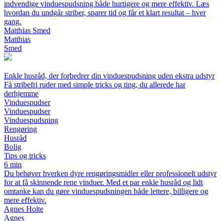
indvendige vinduespudsning både hurtigere og mere effektiv. Læs
hvordan du undgår striber, sparer tid og får et klart resultat – hver
gang.
Matthias Smed
Matthias
Smed
Enkle husråd, der forbedrer din vinduespudsning uden ekstra udstyr
Få stribefri ruder med simple tricks og ting, du allerede har
derhjemme
Vinduespudser
Vinduespudser
Vinduespudsning
Rengøring
Husråd
Bolig
Tips og tricks
6 min
Du behøver hverken dyre rengøringsmidler eller professionelt udstyr
for at få skinnende rene vinduer. Med et par enkle husråd og lidt
omtanke kan du gøre vinduespudsningen både lettere, billigere og
mere effektiv.
Agnes Holte
Agnes