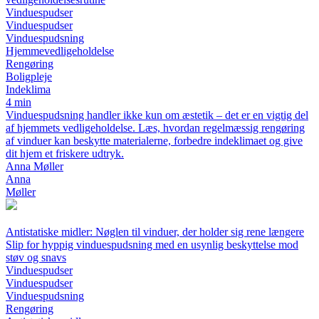
Vinduespudser
Vinduespudser
Vinduespudsning
Hjemmevedligeholdelse
Rengøring
Boligpleje
Indeklima
4 min
Vinduespudsning handler ikke kun om æstetik – det er en vigtig del
af hjemmets vedligeholdelse. Læs, hvordan regelmæssig rengøring
af vinduer kan beskytte materialerne, forbedre indeklimaet og give
dit hjem et friskere udtryk.
Anna Møller
Anna
Møller
Antistatiske midler: Nøglen til vinduer, der holder sig rene længere
Slip for hyppig vinduespudsning med en usynlig beskyttelse mod
støv og snavs
Vinduespudser
Vinduespudser
Vinduespudsning
Rengøring