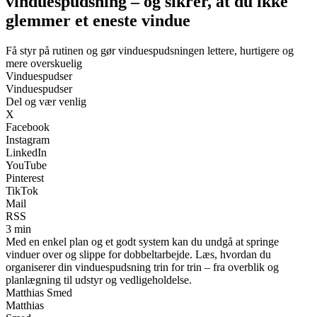
vinduespudsning – og sikrer, at du ikke
glemmer et eneste vindue
Få styr på rutinen og gør vinduespudsningen lettere, hurtigere og
mere overskuelig
Vinduespudser
Vinduespudser
Del og vær venlig
X
Facebook
Instagram
LinkedIn
YouTube
Pinterest
TikTok
Mail
RSS
3 min
Med en enkel plan og et godt system kan du undgå at springe
vinduer over og slippe for dobbeltarbejde. Læs, hvordan du
organiserer din vinduespudsning trin for trin – fra overblik og
planlægning til udstyr og vedligeholdelse.
Matthias Smed
Matthias