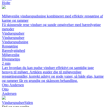
Holte
Miljøvenlig vinduespudsning kombineret med effektiv rengøring af
karme og rammer
Få skinnende rene vinduer og sunde omgivelser med bæredygtige
metoder
Vinduespudser
Vinduespudser
Vinduespudsning
Rengøring
Bæredygtighed
Miljøvenlig
Hjemmetips
2 min
Lær hvordan du kan pudse vinduer effektivt og samtidig tage
hensyn til miljøet. Artiklen guider dig til miljøvenlige
rengøringsmidler, korrekt udstyr og gode vaner, så både glas, karme
og rammer får en grundig og skånsom behandling.
Otto Andersen
Otto
Andersen
Vinduespudser
Siden
Del og vær venlig