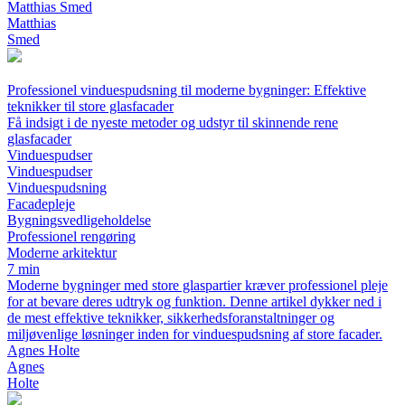
Matthias Smed
Matthias
Smed
Professionel vinduespudsning til moderne bygninger: Effektive
teknikker til store glasfacader
Få indsigt i de nyeste metoder og udstyr til skinnende rene
glasfacader
Vinduespudser
Vinduespudser
Vinduespudsning
Facadepleje
Bygningsvedligeholdelse
Professionel rengøring
Moderne arkitektur
7 min
Moderne bygninger med store glaspartier kræver professionel pleje
for at bevare deres udtryk og funktion. Denne artikel dykker ned i
de mest effektive teknikker, sikkerhedsforanstaltninger og
miljøvenlige løsninger inden for vinduespudsning af store facader.
Agnes Holte
Agnes
Holte