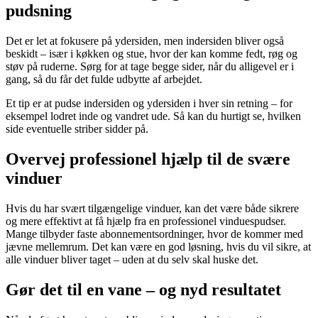
pudsning
Det er let at fokusere på ydersiden, men indersiden bliver også
beskidt – især i køkken og stue, hvor der kan komme fedt, røg og
støv på ruderne. Sørg for at tage begge sider, når du alligevel er i
gang, så du får det fulde udbytte af arbejdet.
Et tip er at pudse indersiden og ydersiden i hver sin retning – for
eksempel lodret inde og vandret ude. Så kan du hurtigt se, hvilken
side eventuelle striber sidder på.
Overvej professionel hjælp til de svære
vinduer
Hvis du har svært tilgængelige vinduer, kan det være både sikrere
og mere effektivt at få hjælp fra en professionel vinduespudser.
Mange tilbyder faste abonnementsordninger, hvor de kommer med
jævne mellemrum. Det kan være en god løsning, hvis du vil sikre, at
alle vinduer bliver taget – uden at du selv skal huske det.
Gør det til en vane – og nyd resultatet