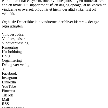
Når du først har et system, bliver vinduespudsning en rutine snarere
end en byrde. Du slipper for at stå en dag og opdage, at halvdelen af
vinduerne er overset, og du får et hjem, der altid virker lyst og
velholdt.
Og husk: Det er ikke kun vinduerne, der bliver klarere – det gør
også udsigten.
Vinduespudser
Vinduespudser
Vinduespudsning
Rengøring
Husholdning
Bolig
Organisering
Del og vær venlig
X
Facebook
Instagram
LinkedIn
YouTube
Pinterest
TikTok
Mail
RSS