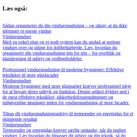
Læs også:
Sådan organiserer du din vinduespudsning – og sikrer, at du ikke
glemmer et eneste vindue
Vinduespudser
Med en enkel plan og et godt system kan du undgå at springe
vinduer over og slippe for dobbeltarbejde. Læs, hvordan du
organiserer din vinduespudsning trin for trin – fra overblik og
planlægning til udstyr og vedligeholdelse.
Professionel vinduespudsning til moderne bygninger: Effektive
teknikker til store glasfacader
Vinduespudser
Moderne bygninger med store glaspartier kræver professionel pleje
for at bevare deres udtryk og funktion. Denne artikel dykker ned i
de mest effektive teknikker, sikkerhedsforanstaltninger og
miljøvenlige løsninger inden for vinduespudsning af store facader.
Tilpas dit vinduespudsningsudstyr til termoruder og energiglas for et
skinnende resultat
Vinduespudser
Termoruder og energiglas kræver særlig omtanke, når du pudser
vinduer. Lær hvordan du tilpasser dit udstyr og din teknik, så du