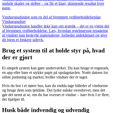
undgår skader og striber – og får et klart, skinnende resultat hver
gang.
Vinduespudsning som en del af hjemmets vedligeholdelseplan
Vinduespudser
Vinduespudsning handler ikke kun om æstetik – det er en vigtig del
af hjemmets vedligeholdelse. Læs, hvordan regelmæssig rengøring
af vinduer kan beskytte materialerne, forbedre indeklimaet og give
dit hjem et friskere udtryk.
Brug et system til at holde styr på, hvad
der er gjort
Et simpelt system kan gøre underværker. Du kan bruge et regneark,
en app eller bare et stykke papir på opslagstavlen. Notér datoen for
sidste pudsning og marker, hvilke vinduer der er taget.
Hvis du bor i et større hus, kan du endda tage billeder af vinduerne
og bruge dem som tjekliste. Det lyder måske overdrevet, men det
gør det nemt at se, om du har overset et vindue – især hvis I er flere,
der hjælper til.
Husk både indvendig og udvendig