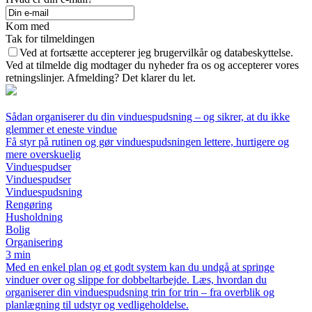
Kom med
Tak for tilmeldingen
Ved at fortsætte accepterer jeg brugervilkår og databeskyttelse.
Ved at tilmelde dig modtager du nyheder fra os og accepterer vores
retningslinjer. Afmelding? Det klarer du let.
Sådan organiserer du din vinduespudsning – og sikrer, at du ikke
glemmer et eneste vindue
Få styr på rutinen og gør vinduespudsningen lettere, hurtigere og
mere overskuelig
Vinduespudser
Vinduespudser
Vinduespudsning
Rengøring
Husholdning
Bolig
Organisering
3 min
Med en enkel plan og et godt system kan du undgå at springe
vinduer over og slippe for dobbeltarbejde. Læs, hvordan du
organiserer din vinduespudsning trin for trin – fra overblik og
planlægning til udstyr og vedligeholdelse.