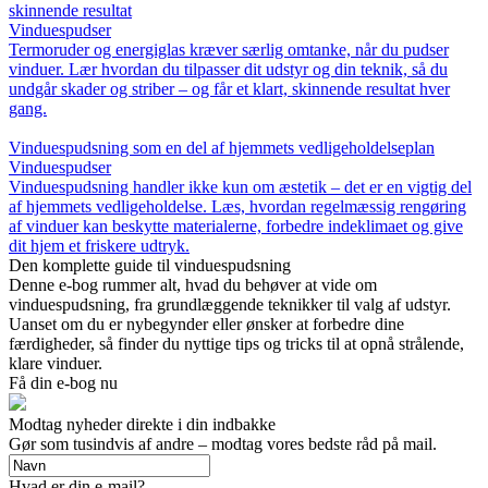
skinnende resultat
Vinduespudser
Termoruder og energiglas kræver særlig omtanke, når du pudser
vinduer. Lær hvordan du tilpasser dit udstyr og din teknik, så du
undgår skader og striber – og får et klart, skinnende resultat hver
gang.
Vinduespudsning som en del af hjemmets vedligeholdelseplan
Vinduespudser
Vinduespudsning handler ikke kun om æstetik – det er en vigtig del
af hjemmets vedligeholdelse. Læs, hvordan regelmæssig rengøring
af vinduer kan beskytte materialerne, forbedre indeklimaet og give
dit hjem et friskere udtryk.
Den komplette guide til vinduespudsning
Denne e-bog rummer alt, hvad du behøver at vide om
vinduespudsning, fra grundlæggende teknikker til valg af udstyr.
Uanset om du er nybegynder eller ønsker at forbedre dine
færdigheder, så finder du nyttige tips og tricks til at opnå strålende,
klare vinduer.
Få din e-bog nu
Modtag nyheder direkte i din indbakke
Gør som tusindvis af andre – modtag vores bedste råd på mail.
Hvad er din e-mail?