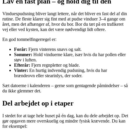
Lav en fast plan – og hold dig til den
Vinduespudsning bliver langt lettere, når det bliver en fast del af din
rutine. De fleste klarer sig fint med at pudse vinduer 3–4 gange om
året, men det afhænger af, hvor du bor. Bor du tæt på en trafikeret
vej eller ved kysten, kan det være nødvendigt lidt oftere.
En god tommelfingerregel er:
Forår:
Fjern vinterens snavs og salt.
Sommer:
Hold vinduerne klare, især hvis du har pollen eller
støv i luften.
Efterår:
Fjern regnpletter og blade.
Vinter:
En hurtig indvendig pudsning, hvis du har
brændeovn eller stearinlys, der soder.
Sæt datoerne i kalenderen – gerne som gentagende påmindelser – så
du ikke glemmer det.
Del arbejdet op i etaper
I stedet for at tage hele huset på én dag, kan du dele arbejdet op. Det
gør opgaven mere overskuelig og mindre fysisk krævende. Du kan
for eksempel: