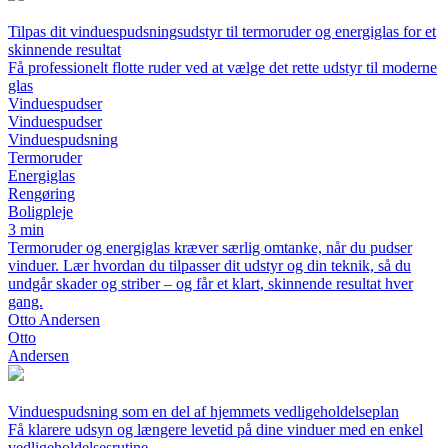
Tilpas dit vinduespudsningsudstyr til termoruder og energiglas for et
skinnende resultat
Få professionelt flotte ruder ved at vælge det rette udstyr til moderne
glas
Vinduespudser
Vinduespudser
Vinduespudsning
Termoruder
Energiglas
Rengøring
Boligpleje
3 min
Termoruder og energiglas kræver særlig omtanke, når du pudser
vinduer. Lær hvordan du tilpasser dit udstyr og din teknik, så du
undgår skader og striber – og får et klart, skinnende resultat hver
gang.
Otto Andersen
Otto
Andersen
Vinduespudsning som en del af hjemmets vedligeholdelseplan
Få klarere udsyn og længere levetid på dine vinduer med en enkel
vedligeholdelsesrutine