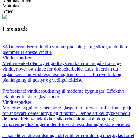
Matthias Smed
Matthias
Smed
Læs også:
Sådan organiserer du din vinduespudsning – og sikrer, at du ikke
glemmer et eneste vindue
Vinduespudser
Med en enkel plan og et godt system kan du undgå at springe
vinduer over og slippe for dobbeltarbejde. Læs, hvordan du
organiserer din vinduespudsning trin for trin – fra overblik og
planlægning til udstyr og vedligeholdelse.
Professionel vinduespudsning til moderne bygninger: Effektive
teknikker til store glasfacader
Vinduespudser
Moderne bygninger med store glaspartier kræver professionel pleje
for at bevare deres udtryk og funktion. Denne artikel dykker ned i
de mest effektive teknikker, sikkerhedsforanstaltninger og
miljøvenlige løsninger inden for vinduespudsning af store facader.
Tilpas dit vinduespudsningsudstyr til termoruder og energiglas for et