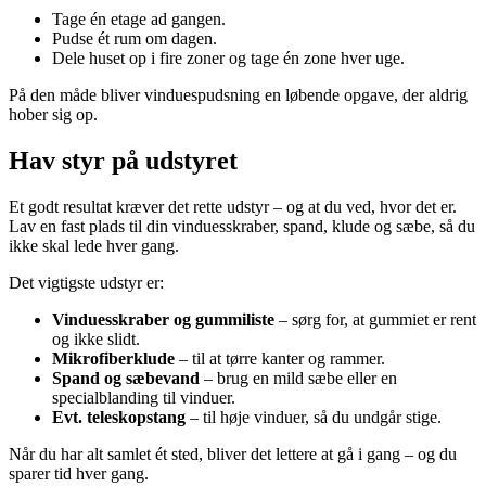
Tage én etage ad gangen.
Pudse ét rum om dagen.
Dele huset op i fire zoner og tage én zone hver uge.
På den måde bliver vinduespudsning en løbende opgave, der aldrig
hober sig op.
Hav styr på udstyret
Et godt resultat kræver det rette udstyr – og at du ved, hvor det er.
Lav en fast plads til din vinduesskraber, spand, klude og sæbe, så du
ikke skal lede hver gang.
Det vigtigste udstyr er:
Vinduesskraber og gummiliste
– sørg for, at gummiet er rent
og ikke slidt.
Mikrofiberklude
– til at tørre kanter og rammer.
Spand og sæbevand
– brug en mild sæbe eller en
specialblanding til vinduer.
Evt. teleskopstang
– til høje vinduer, så du undgår stige.
Når du har alt samlet ét sted, bliver det lettere at gå i gang – og du
sparer tid hver gang.