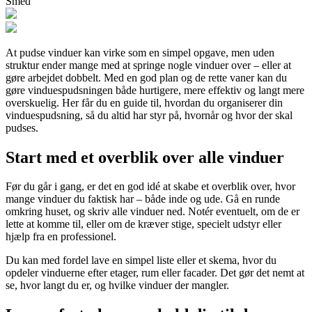
Smed
At pudse vinduer kan virke som en simpel opgave, men uden
struktur ender mange med at springe nogle vinduer over – eller at
gøre arbejdet dobbelt. Med en god plan og de rette vaner kan du
gøre vinduespudsningen både hurtigere, mere effektiv og langt mere
overskuelig. Her får du en guide til, hvordan du organiserer din
vinduespudsning, så du altid har styr på, hvornår og hvor der skal
pudses.
Start med et overblik over alle vinduer
Før du går i gang, er det en god idé at skabe et overblik over, hvor
mange vinduer du faktisk har – både inde og ude. Gå en runde
omkring huset, og skriv alle vinduer ned. Notér eventuelt, om de er
lette at komme til, eller om de kræver stige, specielt udstyr eller
hjælp fra en professionel.
Du kan med fordel lave en simpel liste eller et skema, hvor du
opdeler vinduerne efter etager, rum eller facader. Det gør det nemt at
se, hvor langt du er, og hvilke vinduer der mangler.