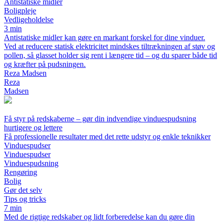
Antistatiske midler
Boligpleje
Vedligeholdelse
3 min
Antistatiske midler kan gøre en markant forskel for dine vinduer.
Ved at reducere statisk elektricitet mindskes tiltrækningen af støv og
pollen, så glasset holder sig rent i længere tid – og du sparer både tid
og kræfter på pudsningen.
Reza Madsen
Reza
Madsen
Få styr på redskaberne – gør din indvendige vinduespudsning
hurtigere og lettere
Få professionelle resultater med det rette udstyr og enkle teknikker
Vinduespudser
Vinduespudser
Vinduespudsning
Rengøring
Bolig
Gør det selv
Tips og tricks
7 min
Med de rigtige redskaber og lidt forberedelse kan du gøre din