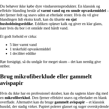
Du behøver ikke købe dyre vinduesrensprodukter. En klassisk og
effektiv blanding består af
varmt vand og en smule opvaskemiddel
–
det fjerner fedt og snavs uden at efterlade rester. Hvis du vil give
blandingen lidt ekstra kraft, kan du tilsætte
en sjat
husholdningseddike
. Eddiken opløser kalk og giver en klar glans,
især hvis du bor i et område med hårdt vand.
Et godt forhold er cirka:
5 liter varmt vand
1 teskefuld opvaskemiddel
1 deciliter eddike
Rør forsigtigt, så du undgår for meget skum – det kan nemlig give
striber.
Brug mikrofiberklude eller gammelt
avispapir
Hvis du ikke har en professionel skraber, kan du sagtens klare dig med
en
mikrofiberklud
. Den fjerner effektivt snavs og efterlader en blank
overflade. Alternativt kan du bruge
gammelt avispapir
– et klassisk
husråd, der stadig virker. Papiret polerer glasset og suger overskydende