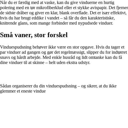
Når du er færdig med at vaske, kan du give vinduerne en hurtig
polering med en tør mikrofiberklud eller et stykke avispapir. Det fjerner
de sidste dråber og giver en klar, blank overflade. Det er især effektivt,
hvis du har brugt eddike i vandet – så får du den karakteristiske,
knitrende glans, som mange forbinder med nypudsede vinduer.
Små vaner, stor forskel
Vinduespudsning behøver ikke være en stor opgave. Hvis du tager et
par vinduer ad gangen og gør det regelmæssigt, slipper du for indtørret
snavs og hårdt arbejde. Med enkle husråd og lidt omtanke kan du få
dine vinduer til at skinne – helt uden ekstra udstyr.
Sådan organiserer du din vinduespudsning – og sikrer, at du ikke
glemmer et eneste vindue