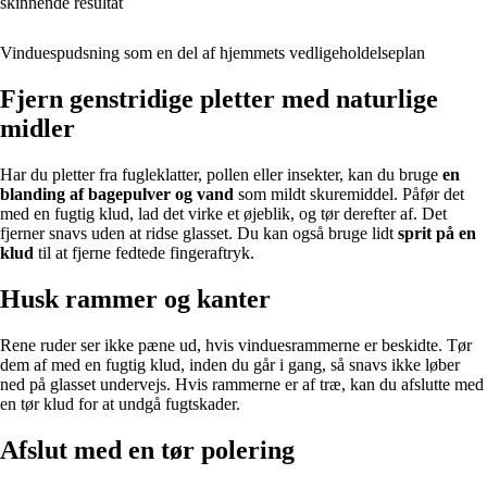
skinnende resultat
Vinduespudsning som en del af hjemmets vedligeholdelseplan
Fjern genstridige pletter med naturlige
midler
Har du pletter fra fugleklatter, pollen eller insekter, kan du bruge
en
blanding af bagepulver og vand
som mildt skuremiddel. Påfør det
med en fugtig klud, lad det virke et øjeblik, og tør derefter af. Det
fjerner snavs uden at ridse glasset. Du kan også bruge lidt
sprit på en
klud
til at fjerne fedtede fingeraftryk.
Husk rammer og kanter
Rene ruder ser ikke pæne ud, hvis vinduesrammerne er beskidte. Tør
dem af med en fugtig klud, inden du går i gang, så snavs ikke løber
ned på glasset undervejs. Hvis rammerne er af træ, kan du afslutte med
en tør klud for at undgå fugtskader.
Afslut med en tør polering