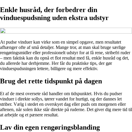
Enkle husråd, der forbedrer din
vinduespudsning uden ekstra udstyr
At pudse vinduer kan virke som en simpel opgave, men resultatet
afhænger ofte af små detaljer. Mange tror, at man skal bruge særlige
rengøringsmidler eller professionelt udstyr for at få rene, stribefri ruder
– men faktisk kan du opnå et flot resultat med få, enkle husråd og det,
du allerede har derhjemme. Her får du praktiske tips, der gør
vinduespudsningen lettere, billigere og mere effektiv.
Brug det rette tidspunkt på dagen
Et af de mest oversete råd handler om tidspunktet. Hvis du pudser
vinduer i direkte sollys, tørrer vandet for hurtigt, og der dannes let
striber. Vælg i stedet en overskyet dag eller puds om morgenen eller
aftenen, når solen ikke står direkte på ruderne. Det giver dig mere tid til
at arbejde og et pænere resultat.
Lav din egen rengøringsblanding